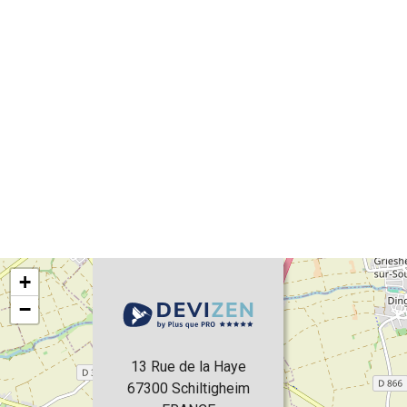
+
−
13 Rue de la Haye
67300
Schiltigheim