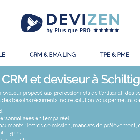
LE
CRM & EMAILING
TPE & PME
el CRM et deviseur à Schilt
novateur proposé aux professionnels de l’artisanat, des s
 des besoins récurrents, notre solution vous permettra d’
ct
ersonnalisées en temps réel
ocuments : lettres de mission, mandats de prélèvement, e
nts types
s documents