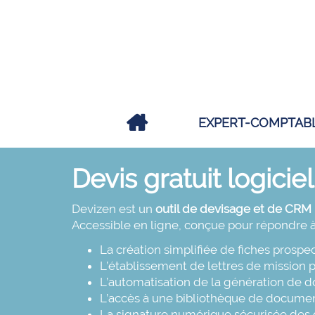
EXPERT-COMPTAB
Devis gratuit logici
Devizen est un
outil de devisage et de CRM
Accessible en ligne, conçue pour répondre à
La création simplifiée de fiches prospe
L’établissement de
lettres de mission
p
L’automatisation de la génération de d
L’accès à une bibliothèque de docume
La signature numérique sécurisée de