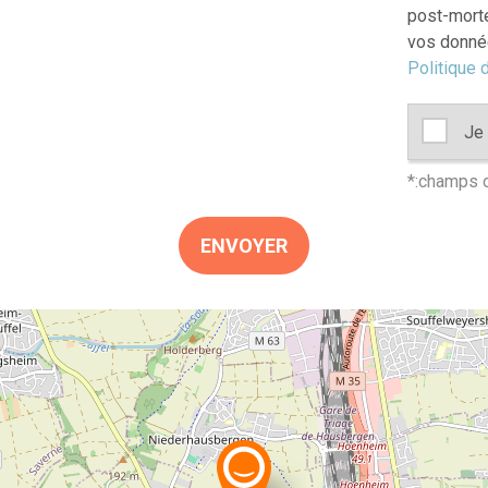
post-morte
vos donnée
Politique d
Je 