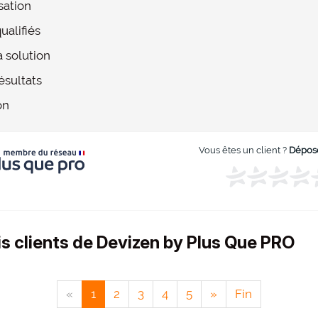
isation
ualifiés
 solution
ésultats
on
Vous êtes un client ?
Dépose
is clients de Devizen by Plus Que PRO
«
1
2
3
4
5
»
Fin