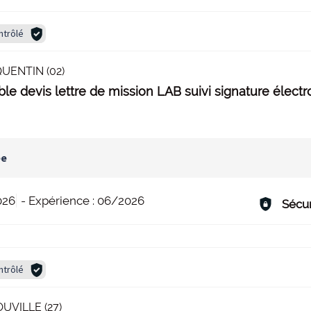
ntrôlé
UENTIN (02)
le devis lettre de mission LAB suivi signature élect
ée
026
-
Expérience :
06/2026
Sécur
ntrôlé
VILLE (27)