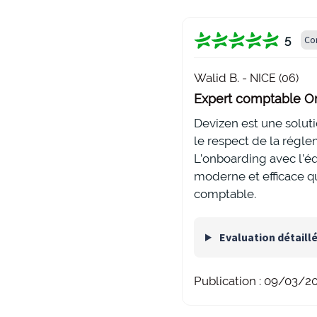
5
Co
Walid B. -
NICE (06)
Expert comptable On
Devizen est une soluti
le respect de la régl
L’onboarding avec l’éq
moderne et efficace q
comptable.
Evaluation détaill
Publication :
09/03/2