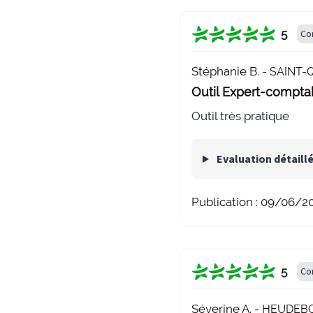
5
Co
Stéphanie B. -
SAINT-Q
Outil Expert-comptab
Outil très pratique
Evaluation détaill
Publication :
09/06/2
5
Co
Séverine A. -
HEUDEBOU