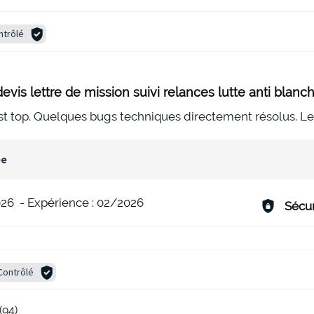
ntrôlé
evis lettre de mission suivi relances lutte anti blanc
top. Quelques bugs techniques directement résolus. Le su
ée
026
-
Expérience :
02/2026
Sécur
Contrôlé
(94)