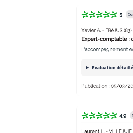
5
Co
Xavier A. -
FRéJUS (83)
Expert-comptable : d
L’accompagnement est 
Evaluation détaill
Publication :
05/03/2
4,9
Laurent L. -
VILLEJUIF 