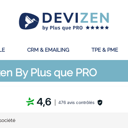
LE
CRM & EMAILING
TPE & PME
izen By Plus que PRO
4,6
476 avis contrôlés
 société